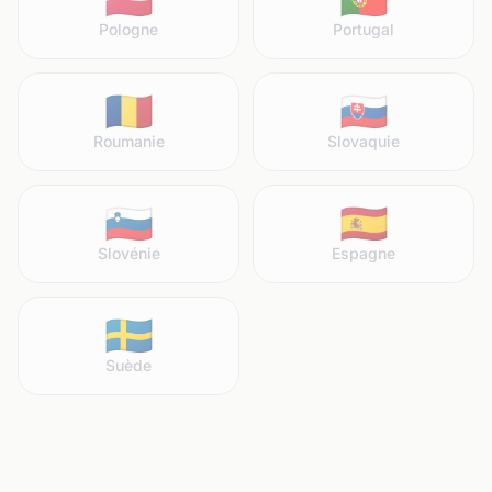
Pologne
Portugal
🇷🇴
🇸🇰
Roumanie
Slovaquie
🇸🇮
🇪🇸
Slovénie
Espagne
🇸🇪
Suède