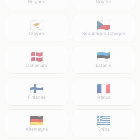
Bulgarie
Croatie
🇨🇾
🇨🇿
Chypre
République Tchèque
🇩🇰
🇪🇪
Danemark
Estonie
🇫🇮
🇫🇷
Finlande
France
🇩🇪
🇬🇷
Allemagne
Grèce