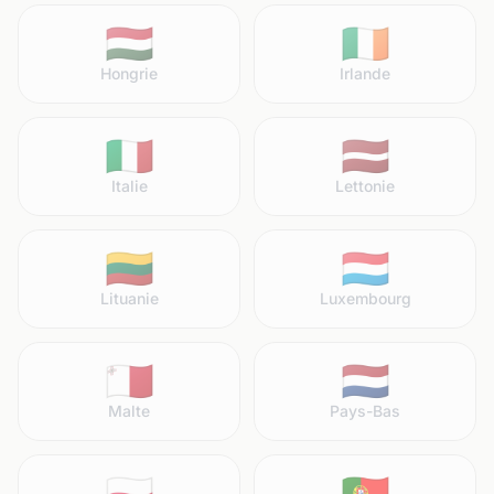
🇭🇺
🇮🇪
Hongrie
Irlande
🇮🇹
🇱🇻
Italie
Lettonie
🇱🇹
🇱🇺
Lituanie
Luxembourg
🇲🇹
🇳🇱
Malte
Pays-Bas
🇵🇱
🇵🇹