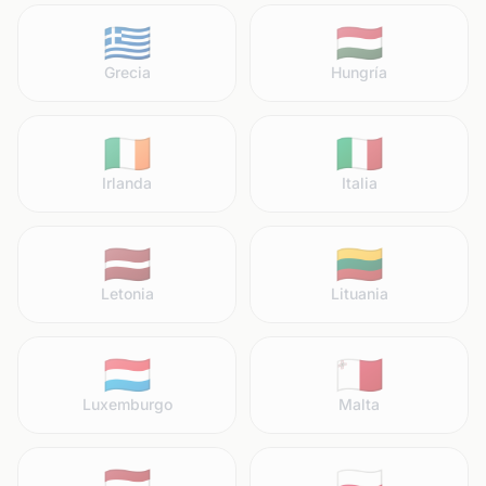
🇬🇷
🇭🇺
Grecia
Hungría
🇮🇪
🇮🇹
Irlanda
Italia
🇱🇻
🇱🇹
Letonia
Lituania
🇱🇺
🇲🇹
Luxemburgo
Malta
🇳🇱
🇵🇱