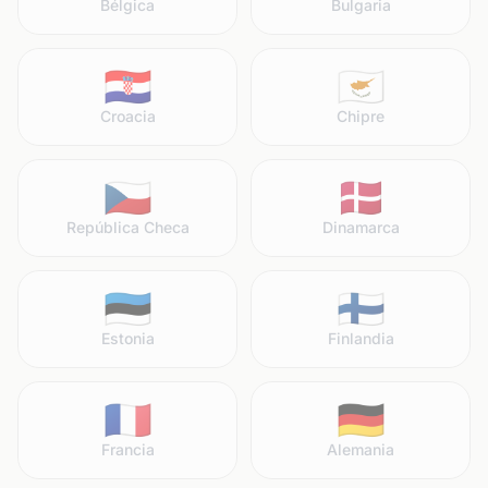
Bélgica
Bulgaria
🇭🇷
🇨🇾
Croacia
Chipre
🇨🇿
🇩🇰
República Checa
Dinamarca
🇪🇪
🇫🇮
Estonia
Finlandia
🇫🇷
🇩🇪
Francia
Alemania