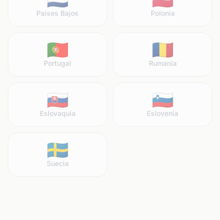
Países Bajos
Polonia
🇵🇹
🇷🇴
Portugal
Rumanía
🇸🇰
🇸🇮
Eslovaquia
Eslovenia
🇸🇪
Suecia