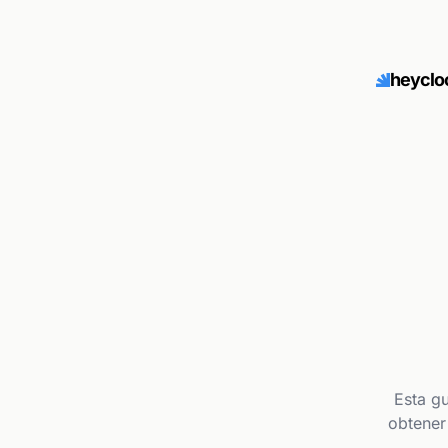
heyclo
Esta g
obtener