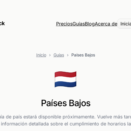
ck
Precios
Guías
Blog
Acerca de
Inici
Inicio
›
Guías
›
Países Bajos
🇳🇱
Países Bajos
uía de país estará disponible próximamente. Vuelve más tar
 información detallada sobre el cumplimiento de horarios la