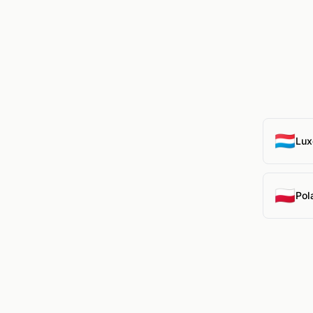
🇱🇺
Lux
🇵🇱
Pol