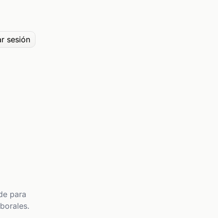
ar sesión
de para
borales.