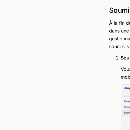
Soumis
À la fin 
dans une 
gestionna
souci si 
Sou
Vous
moi