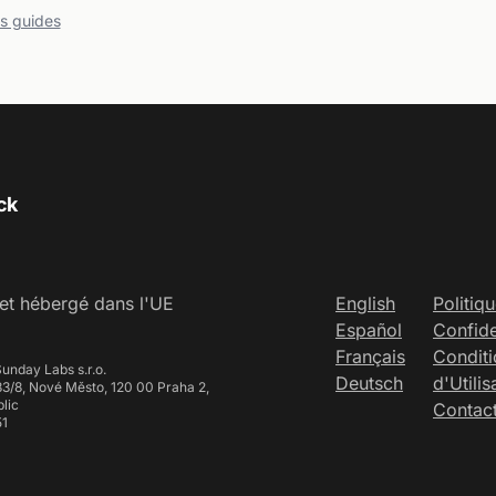
es guides
ck
et hébergé dans l'UE
English
Politiq
Español
Confide
Français
Conditi
unday Labs s.r.o.
Deutsch
d'Utilis
3/8, Nové Město, 120 00 Praha 2,
lic
Contac
51