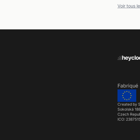
Voir tous l
heyclo
Fabriqué 
Created by S
Sokolská 188
Czech Repub
ICO: 238751