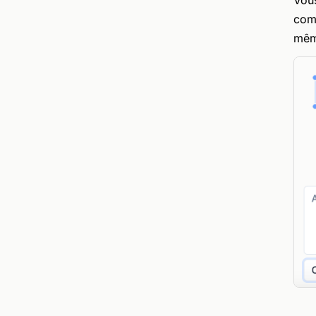
Vous
comm
mêm