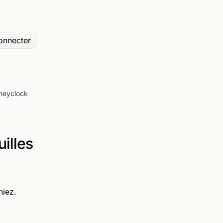
onnecter
 heyclock
illes
niez.