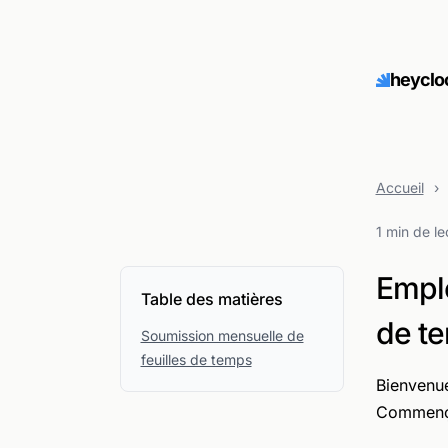
heyclo
Accueil
›
1 min de le
Emplo
Table des matières
de t
Soumission mensuelle de
feuilles de temps
Bienvenue
Commenç