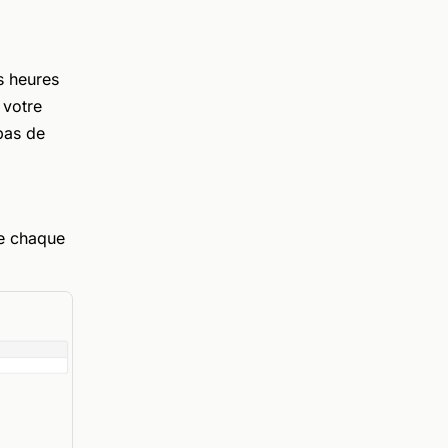
s heures
 votre
pas de
de chaque