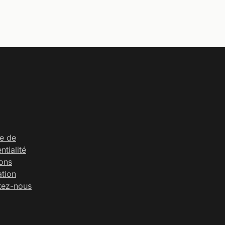
ue de
ntialité
ons
ation
tez-nous