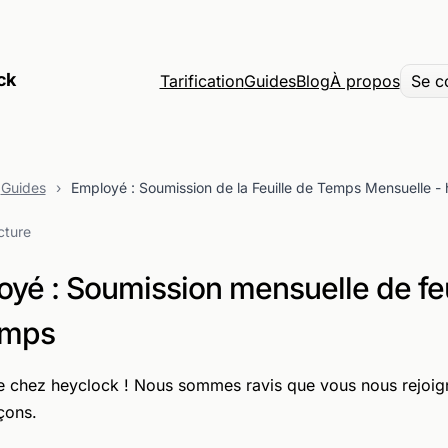
ck
Tarification
Guides
Blog
À propos
Se c
Guides
›
Employé : Soumission de la Feuille de Temps Mensuelle -
cture
yé : Soumission mensuelle de feu
emps
 chez heyclock ! Nous sommes ravis que vous nous rejoig
ons.