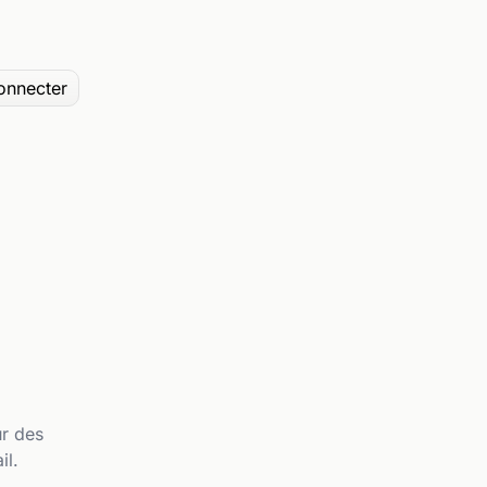
onnecter
ur des
il.