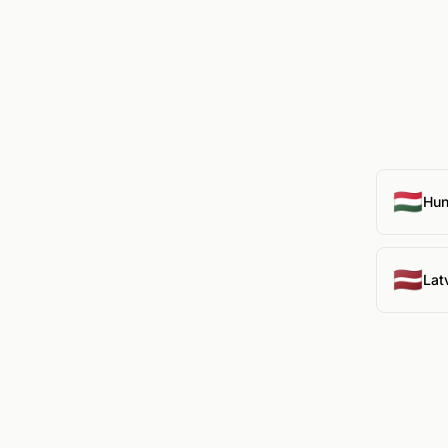
🇭🇺
Hun
🇱🇻
Lat