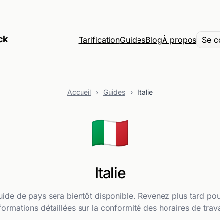
ck
Tarification
Guides
Blog
À propos
Se c
Accueil
›
Guides
›
Italie
🇮🇹
Italie
ide de pays sera bientôt disponible. Revenez plus tard po
formations détaillées sur la conformité des horaires de trava