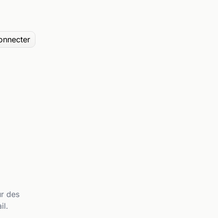
onnecter
ur des
il.