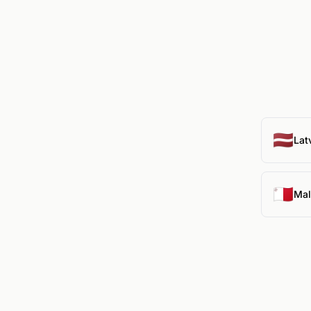
🇱🇻
Lat
🇲🇹
Mal