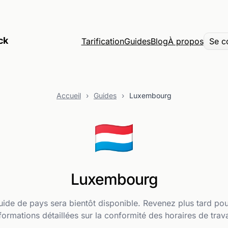
ck
Tarification
Guides
Blog
À propos
Se c
Accueil
›
Guides
›
Luxembourg
🇱🇺
Luxembourg
ide de pays sera bientôt disponible. Revenez plus tard po
formations détaillées sur la conformité des horaires de trava