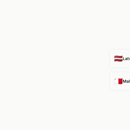
🇱🇻
Lat
🇲🇹
Mal