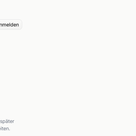
nmelden
 später
iten.