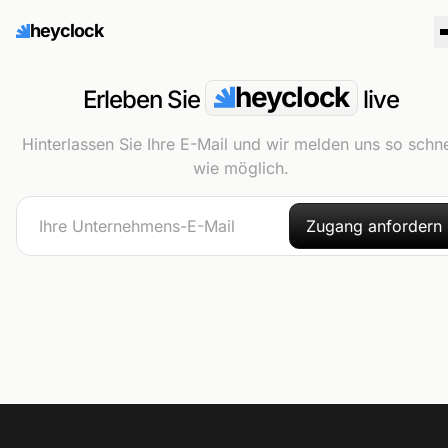
heyclock
heyclock
Erleben Sie
live
Hinterlassen Sie Ihre E-Mail und wir melden uns so schne
wie möglich.
Zugang anfordern